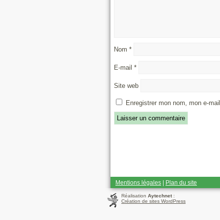
Nom
*
E-mail
*
Site web
Enregistrer mon nom, mon e-mail
Mentions légales
|
Plan du site
Réalisation
Aytechnet
:
Création de sites WordPress